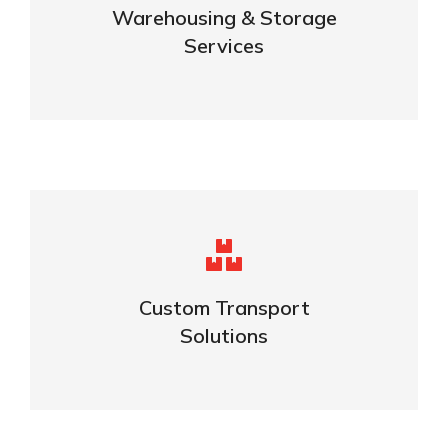
Warehousing & Storage
VIEW DETAILS
Services
Complex logistic solutions for your
business
Custom Transport
Solutions
VIEW DETAILS